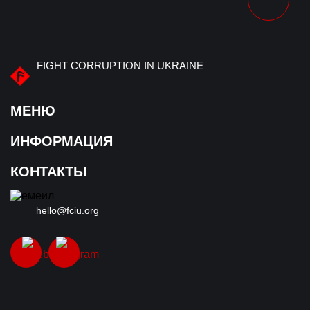
FIGHT CORRUPTION IN UKRAINE
МЕНЮ
ИНФОРМАЦИЯ
О нас
Хронология преступления
КОНТАКТЫ
Участники преступления
Правоохранители/судьи
hello@fciu.org
Документы
Коррупция как система
Мнение эксперта