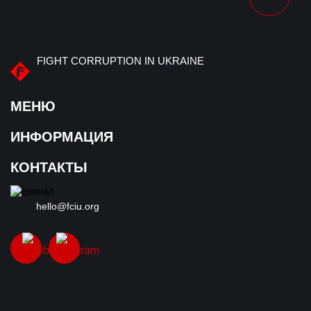
FIGHT CORRUPTION IN UKRAINE
МЕНЮ
ИНФОРМАЦИЯ
О нас
Хронология преступления
КОНТАКТЫ
Участники преступления
Правоохранители/судьи
hello@fciu.org
Документы
Коррупция как система
Мнение эксперта