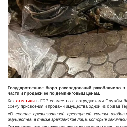
Государственное бюро расследований разоблачило в
части и продажи ее по демпинговым ценам.
Как
отметили
в ГБР, совместно с сотрудниками Службы б
схему присвоения и продажи имущества одной из бригад Те
«В состав организованной преступной группы входили
имущества, а также гражданские лица, которые занималис
Отмечается, что организовал преступную схему один из гр