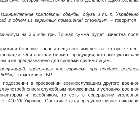
зимние/летние комплекты одежды, обувь и т. п. Украденно
клад в одном из гаражных помещений столицы»,
– говорится 
минимум на 3,6 млн грн. Точная сумма будет известна посл
наружили большие запасы вещевого имущества, которые член
площадки. Они срезали бирки с продукции, которые указывали
ны и не предназначено для продажи другим лицам.
ослужащий, задержаны «на горячем» при продаже военног
 50%»,
– отметили в ГБР.
 подозрении в присвоении военнослужащим другого военног
злоупотреблением служебным положением, в условиях военног
анизатором и пособником, то есть в совершении уголовног
ч. 4 ст. 410 УК Украины. Санкция статьи предусматривает наказани