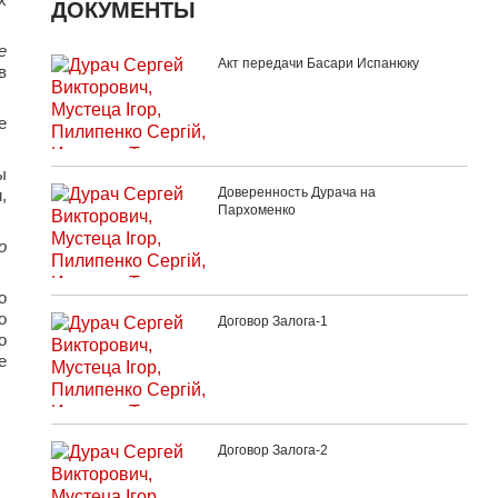
ДОКУМЕНТЫ
е
Акт передачи Басари Испанюку
в
е
ы
Доверенность Дурача на
,
Пархоменко
о
о
о
Договор Залога-1
о
е
Договор Залога-2