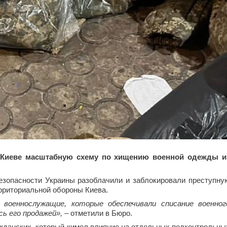
 Киеве масштабную схему по хищению военной одежды и
езопасности Украины разоблачили и заблокировали преступну
рриториальной обороны Киева.
 военнослужащие, которые обеспечивали списание военног
ь его продажей»,
– отметили в Бюро.
ажданских, который «имел влияние на отдельных подконтрольны