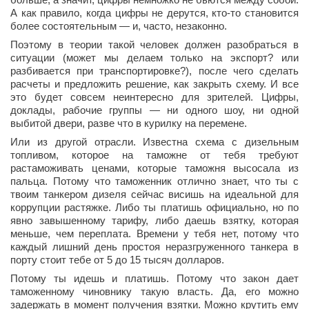
А как правило, когда цифры не дерутся, кто-то становится
более состоятельным — и, часто, незаконно.
Поэтому в теории такой человек должен разобраться в
ситуации (может мы делаем только на экспорт? или
разбивается при транспортировке?), после чего сделать
расчеты и предложить решение, как закрыть схему. И все
это будет совсем неинтересно для зрителей. Цифры,
доклады, рабочие группы — ни одного шоу, ни одной
выбитой двери, разве что в курилку на перемене.
Или из другой отрасли. Известна схема с дизельным
топливом, которое на таможне от тебя требуют
растаможивать ценами, которые таможня высосала из
пальца. Потому что таможенник отлично знает, что ты с
твоим танкером дизеля сейчас висишь на идеальной для
коррупции растяжке. Либо ты платишь официально, но по
явно завышенному тарифу, либо даешь взятку, которая
меньше, чем переплата. Времени у тебя нет, потому что
каждый лишний день простоя неразгруженного танкера в
порту стоит тебе от 5 до 15 тысяч долларов.
Потому ты идешь и платишь. Потому что закон дает
таможенному чиновнику такую власть. Да, его можно
задержать в момент получения взятки. Можно крутить ему