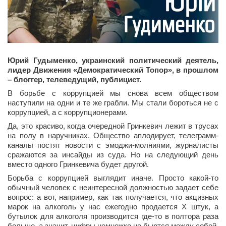
Юрий Гудыменко, украинский политический деятель,
лидер Движения «Демократический Топор», в прошлом
– блоггер, телеведущий, публицист.
В борьбе с коррупцией мы снова всем обществом
наступили на одни и те же грабли. Мы стали бороться не с
коррупцией, а с коррупционерами.
Да, это красиво, когда очередной Гринкевич лежит в трусах
на полу в наручниках. Общество аплодирует, телеграмм-
каналы постят новости с эмоджи-молниями, журналисты
сражаются за инсайды из суда. Но на следующий день
вместо одного Гринкевича будет другой.
Борьба с коррупцией выглядит иначе. Просто какой-то
обычный человек с неинтересной должностью задает себе
вопрос: а вот, например, как так получается, что акцизных
марок на алкоголь у нас ежегодно продается Х штук, а
бутылок для алкоголя производится где-то в полтора раза
больше, а значит, цифры немножко не бьются между собой.