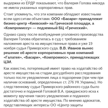
выдержки из ЕРДР показывают, что Валерия Голова никогда
не имела указанных корпоративных прав.
Стоит упомянуть, что эти компании обладают известными
всем одесситам объектами.
ООО «Басари» принадлежит
бизнес-центр «Киевский» на Греческой площади, а
«Компромиссу» — подземный БЦ «Греческий».
Однако сразу после возбуждения уголовного производства
Валерия Голова обратилась в суд с требованием
наложения ареста на имущественные права и уже 19
ноября судья Приморского суда.
В.В. Иванов вынес
решение об аресте корпоративных прав компаний
«Галатея», «Басари», «Компромисс», принадлежащих
ЦЗИ.
Как известно, потерпевший имеет право на ходатайство об
аресте имущества на стадии досудебного расследования
только после уведомления лица о подозрении (при чем при
наличии оснований, определенных ст. 276 УК Украины). Но
следственному судье Приморского районного суда было
достаточно и поданной Головой В.А. гражданского иска к
моменту вручения такого уведомления и поданного
ходатайства об аресте имущества. По мнению адвокатов,
представляющих интересы ОО «Центр защиты