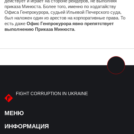
действует и играет на стороне рейдеров, не выполняя
приказа Минюста. Более того, именно по ходатайству
Офиса Генпрокурора, судьей Ильевой Печерского суда,
был наложен один из арестов на корпоративные права. То
есть даже
Офис Генпрокурора явно препятствует
выполнению Приказа Минюста
.
FIGHT CORRUPTION IN UKRAINE
МЕНЮ
ИНФОРМАЦИЯ
О нас