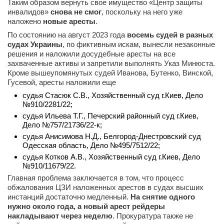
Таким образом вернуть свое имущество «Центр защиты
инвалидов»
снова не смог
, поскольку на него уже
наложено
новые аресты
.
По состоянию на август 2023 года
восемь судей в разных
судах Украины
, по фиктивным искам, вынесли незаконные
решения и наложили досудебные аресты на все
захваченные активы и запретили выполнять Указ Минюста.
Кроме вышеупомянутых судей Иванова, Бутенко, Винской,
Гусевой, аресты наложили еще
судья Стасюк С.В., Хозяйственный суд г.Киев, Дело
№910/2281/22;
судья Ильева Т.Г., Печерский районный суд г.Киев,
Дело №757/21736/22-к;
судья Анисимова Н.Д., Белгород-Днестровский суд
Одесская область, Дело №495/7512/22;
судья Котков А.В., Хозяйственный суд г.Киев, Дело
№910/11679/22.
Главная проблема заключается в том, что процесс
обжалования ЦЗИ наложенных арестов в судах высших
инстанций достаточно медленный.
На снятие одного
нужно около года, а новый арест рейдеры
накладывают через неделю
. Прокуратура также не