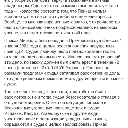
его у госрегистратора и вернуть захваченные активы
владельцам. Однако это невозможно выполнить уже два
года — коварство состоит в том, что Приказ нельзя
исполнить, пока не снято судебное наложение ареста.
Вообще, по мнению опрошенных юристов, это рейдерство
было организовано очень профессионально, на высоком
уровне, и в нем отслеживается четкий план.
Приказ Минюста был передан в Приморский суд Одессы 4
января 2021 года с целью восстановления нарушенных
прав ЦЗИ. Судье Иванову было подано ходатайство об
отмене наложенного им ареста. Иванов, рассматривавший
это дело, по закону должен был снять арест в течение 72
часов (согласно ч. 2 ст. 174 УК Украины). Однако под
разными предлогами судья затягивал рассмотрение дела,
что дало рейдерам время наложить другие аресты в разных
судах.
Только через месяц, 7 февраля, ходатайство было
рассмотрено, но и тогда судья безосновательно отказал в
его удовлетворении. С тех пор ситуация погрязла в
бесконечных уголовных производствах и судах —
Испанюк, Кацуба, Агаев, Бузыка и другие люди,
участвовавшие в легализации украденных активов,
обращаются в суды с целью заблокировать Приказ