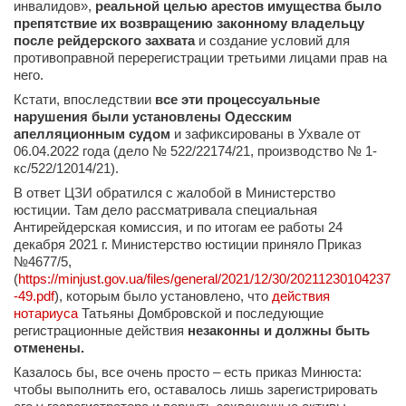
инвалидов»,
реальной целью арестов имущества было
препятствие их возвращению законному владельцу
после рейдерского захвата
и создание условий для
противоправной перерегистрации третьими лицами прав на
него.
Кстати, впоследствии
все эти процессуальные
нарушения были установлены Одесским
апелляционным судом
и зафиксированы в Ухвале от
06.04.2022 года (дело № 522/22174/21, производство № 1-
кс/522/12014/21).
В ответ ЦЗИ обратился с жалобой в Министерство
юстиции. Там дело рассматривала специальная
Антирейдерская комиссия, и по итогам ее работы 24
декабря 2021 г. Министерство юстиции приняло Приказ
№4677/5,
(
https://minjust.gov.ua/files/general/2021/12/30/20211230104237
-49.pdf
), которым было установлено, что
действия
нотариуса
Татьяны Домбровской и последующие
регистрационные действия
незаконны и должны быть
отменены.
Казалось бы, все очень просто – есть приказ Минюста:
чтобы выполнить его, оставалось лишь зарегистрировать